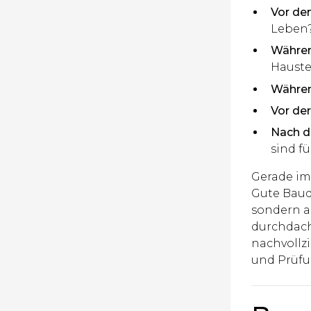
Vor de
Leben
Währen
Hauste
Währen
Vor de
Nach d
sind f
Gerade im
Gute Bauqu
sondern a
durchdach
nachvollz
und Prüfu