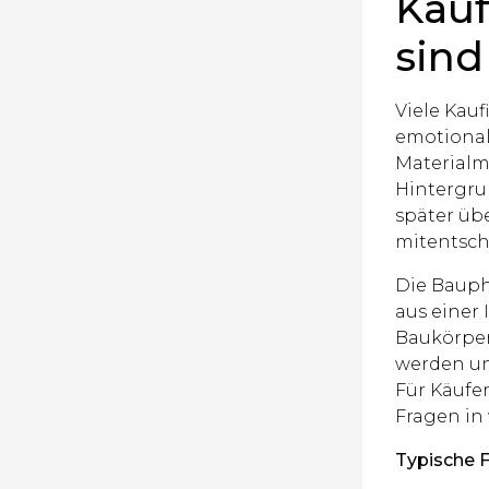
Käuf
sind
Viele Kau
emotional.
Materialmu
Hintergru
später üb
mitentsch
Die Bauph
aus einer
Baukörper
werden un
Für Käufe
Fragen in 
Typische F