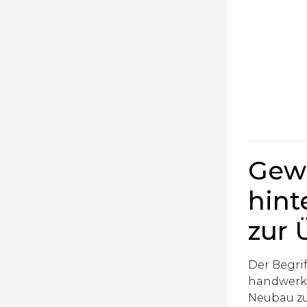
Gew
hint
zur 
Der Begri
handwerkl
Neubau z