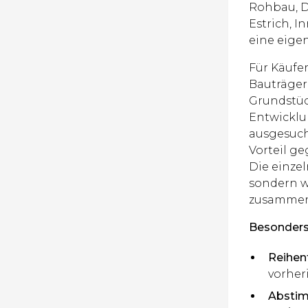
Rohbau, Da
Estrich, 
eine eige
Für Käufe
Bauträger 
Grundstüc
Entwicklu
ausgesuch
Vorteil g
Die einzel
sondern w
zusammen
Besonders 
Reihen
vorher
Absti