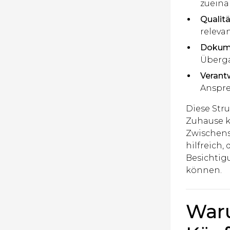
zueina
Qualit
releva
Dokume
Überga
Verant
Anspre
Diese Stru
Zuhause k
Zwischensc
hilfreich
Besichtig
können.
War