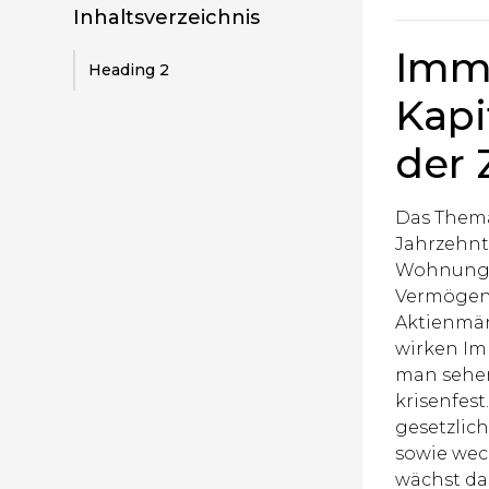
Inhaltsverzeichnis
Immo
Heading 2
Kapi
der 
Das The
Jahrzehnt
Wohnungen
Vermögens
Aktienmär
wirken Imm
man sehen
krisenfest
gesetzlic
sowie wec
wächst da