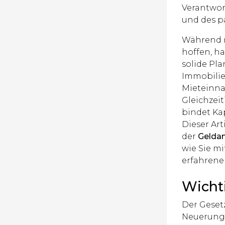
Verantwor
und des p
Während m
hoffen, ha
solide Pl
Immobilie
Mieteinna
Gleichzei
bindet Ka
Dieser Art
der
Gelda
wie Sie m
erfahrene
Wicht
Der Geset
Neuerunge