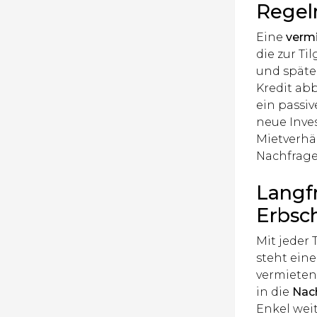
Regel
Eine
verm
die zur T
und späte
Kredit ab
ein passi
neue Inves
Mietverhäl
Nachfrage
Langf
Erbsc
Mit jeder 
steht eine
vermieten
in die
Nac
Enkel wei