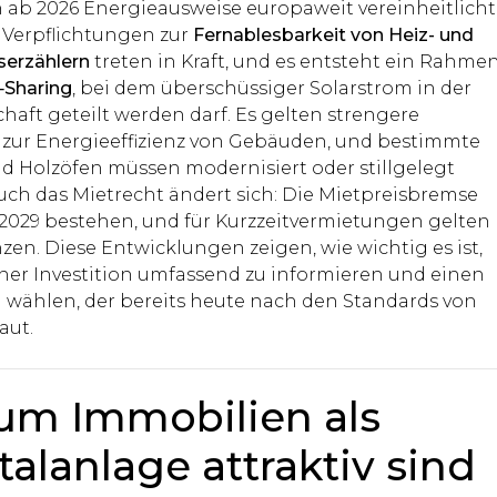
 ab 2026 Energieausweise europaweit vereinheitlicht
 Verpflichtungen zur
Fernablesbarkeit von Heiz- und
erzählern
treten in Kraft, und es entsteht ein Rahme
‑Sharing
, bei dem überschüssiger Solarstrom in der
haft geteilt werden darf. Es gelten strengere
zur Energieeffizienz von Gebäuden, und bestimmte
d Holzöfen müssen modernisiert oder stillgelegt
uch das Mietrecht ändert sich: Die Mietpreisbremse
s 2029 bestehen, und für Kurzzeitvermietungen gelten
en. Diese Entwicklungen zeigen, wie wichtig es ist,
iner Investition umfassend zu informieren und einen
u wählen, der bereits heute nach den Standards von
aut.
m Immobilien als
talanlage attraktiv sind