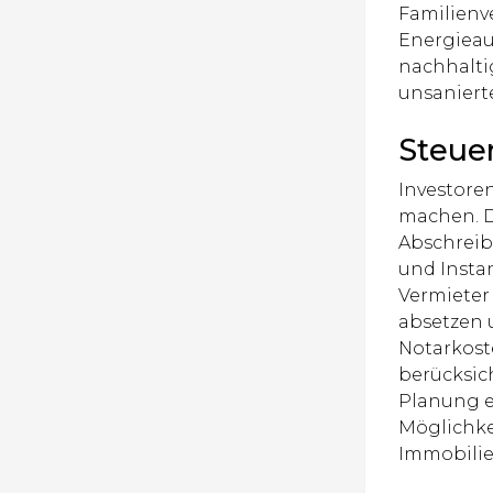
Familienv
Energieau
nachhalti
unsanierte
Steuer
Investore
machen. D
Abschreib
und Insta
Vermieter 
absetzen 
Notarkost
berücksic
Planung e
Möglichke
Immobili