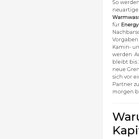
So werden
neuartige
Warmwass
für
Energy
Nachbarsc
Vorgaben 
Kamin- un
werden. A
bleibt bi
neue Grenz
sich vor e
Partner z
morgen b
Waru
Kapi