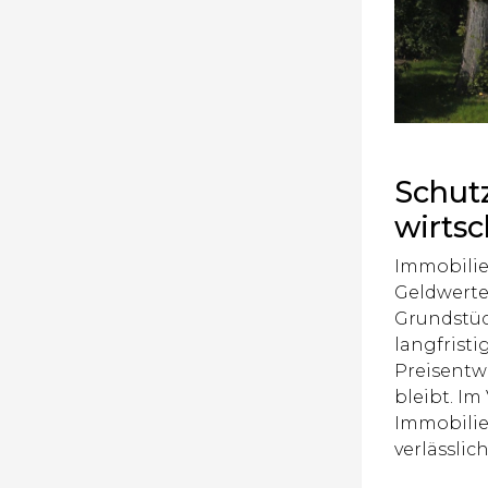
Schutz
wirtsc
Immobilie
Geldwerte
Grundstüc
langfrist
Preisentw
bleibt. I
Immobilie
verlässli