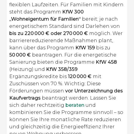
flexiblen Laufzeiten. Für Familien mit Kindern
steht das Programm
KfW 300
„Wohneigentum für Familien“
bereit; je nach
energetischem Standard sind Darlehen von
bis zu 220 000 € oder 270 000 €
möglich. Wer
barrierereduzierende Maßnahmen plant,
kann über das Programm
KfW 159
bis zu
50 000 €
beantragen. Für die energetische
Sanierung bieten die Programme
KfW 458
(Heizung) und
KfW 358/359
Ergänzungskredite bis
120 000 €
mit
Zuschüssen von 70 %. Wichtig: Diese
Förderungen müssen
vor Unterzeichnung des
Kaufvertrags
beantragt werden. Lassen Sie
sich daher rechtzeitig
beraten
und
kombinieren Sie die Programme sinnvoll – so
können Sie Ihre monatliche Rate reduzieren
und gleichzeitig die Energieeffizienz Ihrer
neuen Wohnung verbessern.