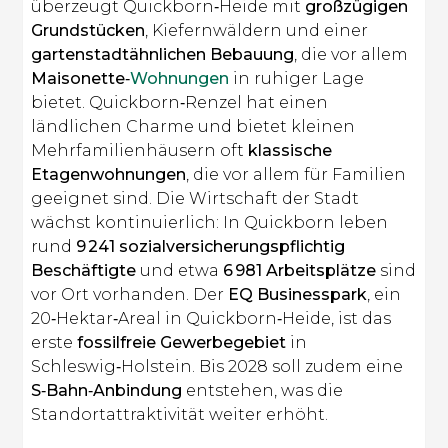
überzeugt Quickborn‑Heide mit
großzügigen
Grundstücken
, Kiefernwäldern und einer
gartenstadtähnlichen Bebauung
, die vor allem
Maisonette‑
Wohnungen
in ruhiger Lage
bietet. Quickborn‑Renzel hat einen
ländlichen Charme und bietet kleinen
Mehrfamilienhäusern oft
klassische
Etagenwohnungen
, die vor allem für Familien
geeignet sind. Die Wirtschaft der Stadt
wächst kontinuierlich: In Quickborn leben
rund
9 241 sozialversicherungspflichtig
Beschäftigte
und etwa
6 981 Arbeitsplätze
sind
vor Ort vorhanden. Der
EQ Businesspark
, ein
20‑Hektar‑Areal in Quickborn‑Heide, ist das
erste
fossilfreie Gewerbegebiet
in
Schleswig‑Holstein. Bis 2028 soll zudem eine
S‑Bahn‑Anbindung
entstehen, was die
Standortattraktivität weiter erhöht.