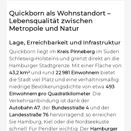
Heading 2
Quickborn als Wohnstandort –
Lebensqualität zwischen
Metropole und Natur
Lage, Erreichbarkeit und Infrastruktur
Quickborn liegt im
Kreis Pinneberg
im Süden
Schleswig‑Holsteins und grenzt direkt an die
Hamburger Stadtgrenze. Mit einer Fläche von
43,2 km²
und rund
22 981 Einwohnern
bietet
die Stadt viel Platz und eine verhältnismäßig
niedrige Bevölkerungsdichte von etwa
493
Einwohnern pro Quadratkilometer
. Die
Verkehrsanbindung ist dank der
Autobahn A7
, der
Bundesstraße 4
und der
Landesstraße 76
hervorragend; so erreichen
Sie Hamburg, Kiel oder die Nordseeküste
schnell. Für Pendler wichtig: Der
Hamburger