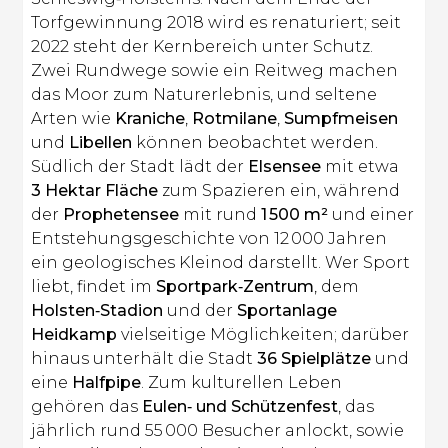
Torfgewinnung 2018 wird es renaturiert; seit
2022 steht der Kernbereich unter Schutz.
Zwei Rundwege sowie ein Reitweg machen
das Moor zum Naturerlebnis, und seltene
Arten wie
Kraniche
,
Rotmilane
,
Sumpfmeisen
und
Libellen
können beobachtet werden.
Südlich der Stadt lädt der
Elsensee
mit etwa
3 Hektar Fläche
zum Spazieren ein, während
der
Prophetensee
mit rund
1 500 m²
und einer
Entstehungsgeschichte von 12 000 Jahren
ein geologisches Kleinod darstellt. Wer Sport
liebt, findet im
Sportpark‑Zentrum
, dem
Holsten‑Stadion
und der
Sportanlage
Heidkamp
vielseitige Möglichkeiten; darüber
hinaus unterhält die Stadt
36 Spielplätze
und
eine
Halfpipe
. Zum kulturellen Leben
gehören das
Eulen‑ und Schützenfest
, das
jährlich rund 55 000 Besucher anlockt, sowie