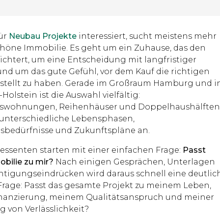
für
Neubau Projekte
interessiert, sucht meistens mehr
schöne Immobilie. Es geht um ein Zuhause, das den
eichtert, um eine Entscheidung mit langfristiger
nd um das gute Gefühl, vor dem Kauf die richtigen
stellt zu haben. Gerade im Großraum Hamburg und i
Holstein ist die Auswahl vielfältig:
swohnungen, Reihenhäuser und Doppelhaushälfte
unterschiedliche Lebensphasen,
tsbedürfnisse und Zukunftspläne an.
ressenten starten mit einer einfachen Frage:
Passt
bilie zu mir?
Nach einigen Gesprächen, Unterlagen
htigungseindrücken wird daraus schnell eine deutlic
 Frage: Passt das gesamte Projekt zu meinem Leben,
nanzierung, meinem Qualitätsanspruch und meiner
g von Verlässlichkeit?