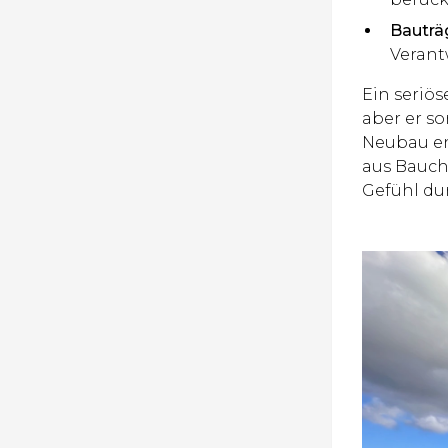
Bauträg
Verant
Ein seriös
aber er so
Neubau en
aus Bauchg
Gefühl du