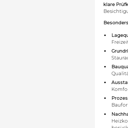
klare Prüfk
Besichtig
Besonders 
Lagequa
Freize
Grundri
Staura
Bauqual
Qualit
Aussta
Komfor
Prozess
Baufor
Nachhal
Heizko
berück