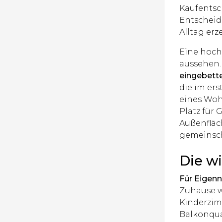
Kaufentsch
Entscheid
Alltag erz
Eine hoch
aussehen. 
eingebette
die im er
eines Woh
Platz für 
Außenfläc
gemeinsch
Die w
Für Eigenn
Zuhause w
Kinderzim
Balkonqual