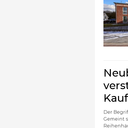
Neu
vers
Kauf
Der Begri
Gemeint s
Reihenhäu