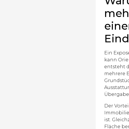
War
mehr
eine
Eind
Ein Expos
kann Orie
entsteht 
mehrere Eb
Grundstück
Ausstattun
Übergabe
Der Vortei
Immobilie
ist. Gleic
Fläche ber