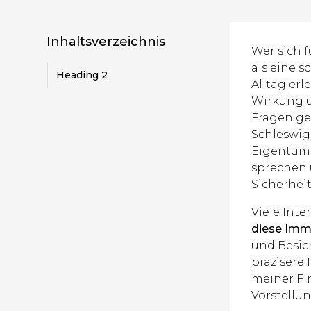
Inhaltsverzeichnis
Wer sich 
als eine 
Heading 2
Alltag erl
Wirkung u
Fragen ge
Schleswig-
Eigentum
sprechen 
Sicherhei
Viele Inte
diese Immo
und Besic
präzisere
meiner Fi
Vorstellun